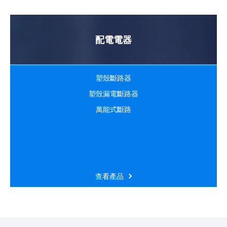
配電電器
塑殼斷路器
塑殼漏電斷路器
萬能式斷路
查看產品