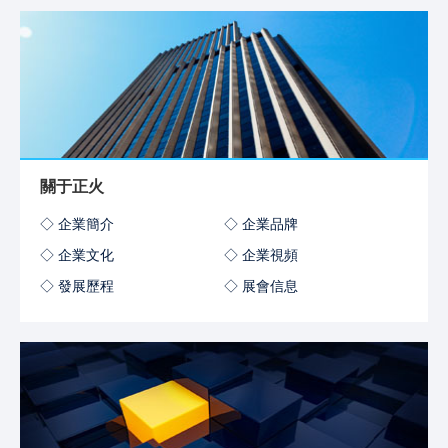
關于正火
◇ 企業簡介
◇ 企業品牌
◇ 企業文化
◇ 企業視頻
◇ 發展歷程
◇ 展會信息