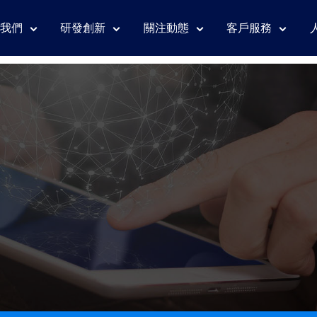
我們
研發創新
關注動態
客戶服務