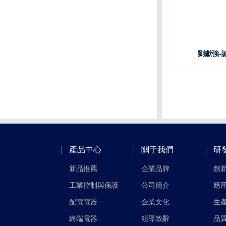
劉獻強-
產品中心
關于我們
研
新品推薦
企業品牌
創
工業控制與保護
公司簡介
應
配電電器
企業文化
生
終端電器
領導致辭
品