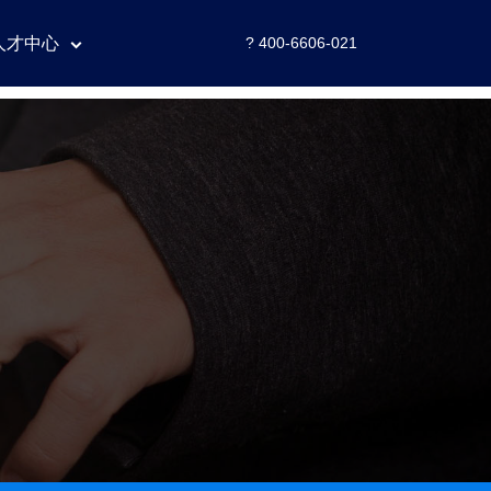
人才中心
? 400-6606-021