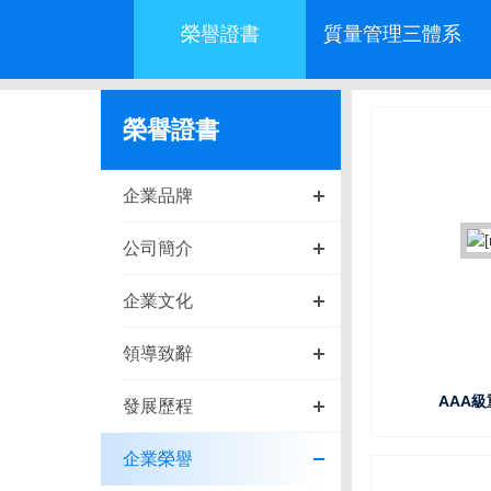
榮譽證書
質量管理三體系
榮譽證書
企業品牌
公司簡介
企業文化
領導致辭
AAA
發展歷程
企業榮譽