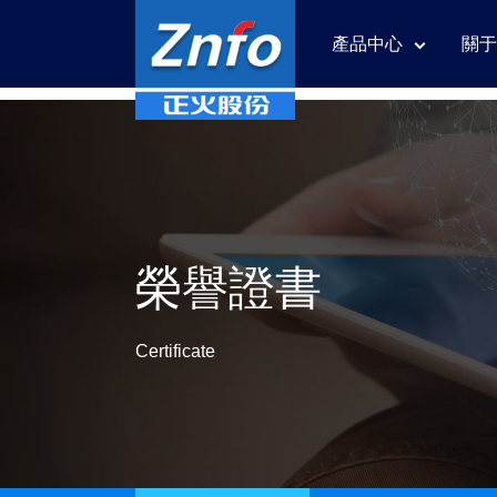
產品中心
關于
榮譽證書
Certificate