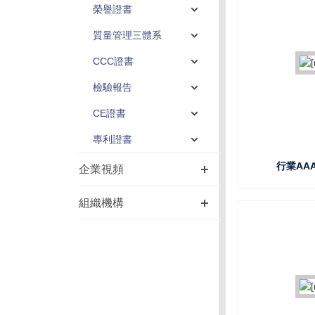
榮譽證書
質量管理三體系
CCC證書
檢驗報告
CE證書
專利證書
行業AA
企業視頻
組織機構