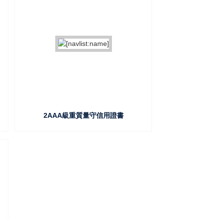
2AAA級重質量守信用證書