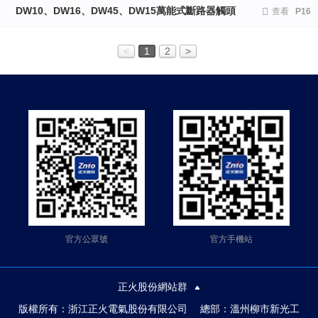
DW10、DW16、DW45、DW15萬能式斷路器觸頭

查看
P16
<
1
2
>
官方公眾號
官方手機站
正火股份網站群
版權所有：浙江正火電氣股份有限公司 總部：溫州柳市新光工