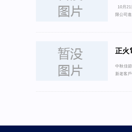
10月2
限公司進
正火
中秋佳節
新老客戶