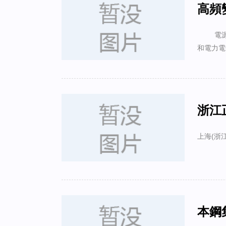
高頻
電源變
和電力電
浙江
上海(浙
本鋼