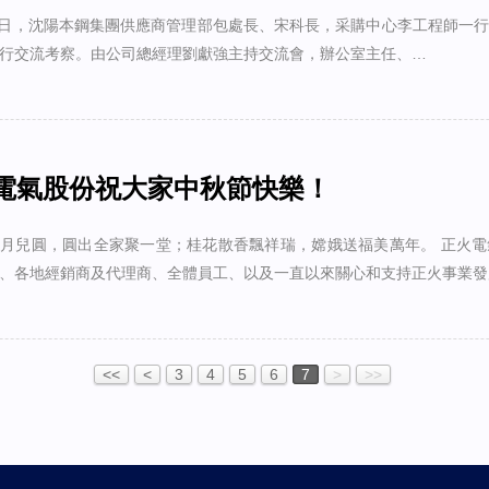
1日，沈陽本鋼集團供應商管理部包處長、宋科長，采購中心李工程師一
行交流考察。由公司總經理劉獻強主持交流會，辦公室主任、…
電氣股份祝大家中秋節快樂！
月兒圓，圓出全家聚一堂；桂花散香飄祥瑞，嫦娥送福美萬年。 正火
、各地經銷商及代理商、全體員工、以及一直以來關心和支持正火事業發
<<
<
3
4
5
6
7
>
>>