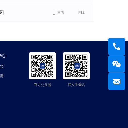
列

查看
P12
中心
念
聘
官方公眾號
官方手機站