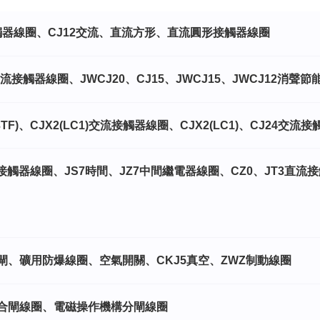
接觸器線圈、CJ12交流、直流方形、直流圓形接觸器線圈
交流接觸器線圈、JWCJ20、CJ15、JWCJ15、JWCJ12消聲
、3TF)、CJX2(LC1)交流接觸器線圈、CJX2(LC1)、CJ24交流
交流接觸器線圈、JS7時間、JZ7中間繼電器線圈、CZ0、JT3直
閘、礦用防爆線圈、空氣開關、CKJ5真空、ZWZ制動線圈
合閘線圈、電磁操作機構分閘線圈