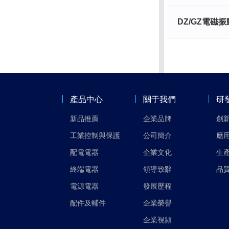
DZ/GZ電
產品中心
關于我們
研
新品推薦
企業品牌
創
工業控制與保護
公司簡介
應
配電電器
企業文化
生
終端電器
領導致辭
品
電源電器
發展歷程
配件及輔件
企業榮譽
企業視頻