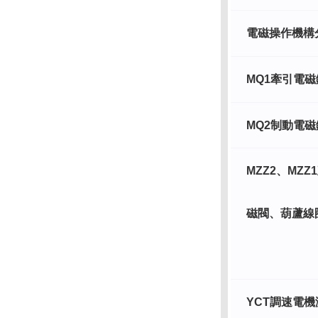
電磁操作機構
MQ1牽引電磁
MQ2制動電磁
MZZ2、MZ
磁閥、葫蘆線
YCT調速電