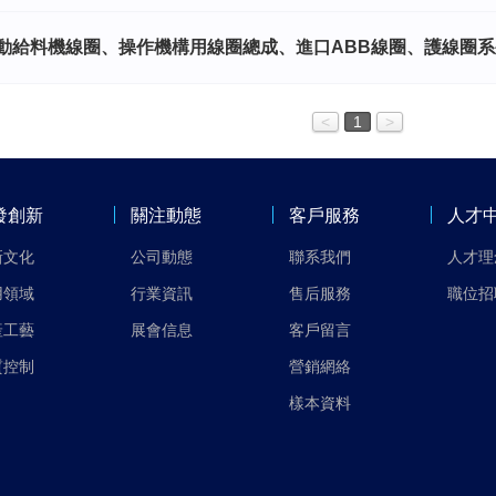
磁振動給料機線圈、操作機構用線圈總成、進口ABB線圈、護線圈系
<
1
>
發創新
關注動態
客戶服務
人才
新文化
公司動態
聯系我們
人才理
用領域
行業資訊
售后服務
職位招
產工藝
展會信息
客戶留言
質控制
營銷網絡
樣本資料