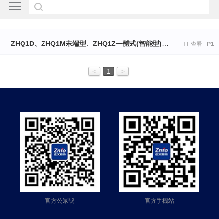
ZHQ1D、ZHQ1M末端型、ZHQ1Z一體式(智能型)、ZHQ3隔離型

查看
P1
<
1
>
官方公眾號
官方手機站