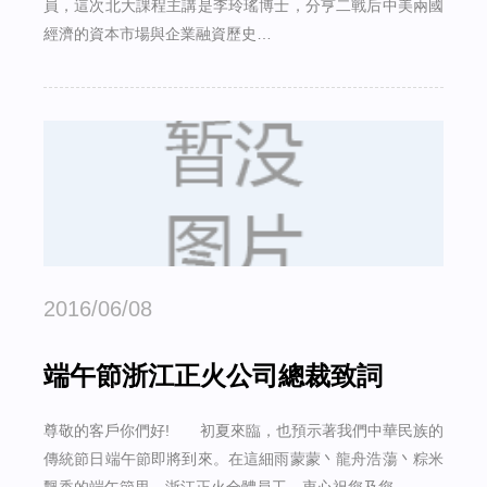
員，這次北大課程主講是李玲瑤博士，分亨二戰后中美兩國
經濟的資本市場與企業融資歷史…
2016/06/08
端午節浙江正火公司總裁致詞
尊敬的客戶你們好! 初夏來臨，也預示著我們中華民族的
傳統節日端午節即將到來。在這細雨蒙蒙丶龍舟浩蕩丶粽米