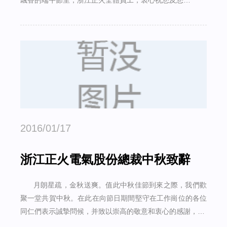
飄香的端午節里，浙江正火全體員工，衷心祝您及您…
2016/01/17
浙江正火電氣股份總裁中秋致辭
月朗星疏，金秋送爽。值此中秋佳節到來之際，我們歡
聚一堂共賀中秋。在此在向節日期間堅守在工作崗位的各位
同仁們表示誠摯問候，并致以崇高的敬意和衷心的感謝，…