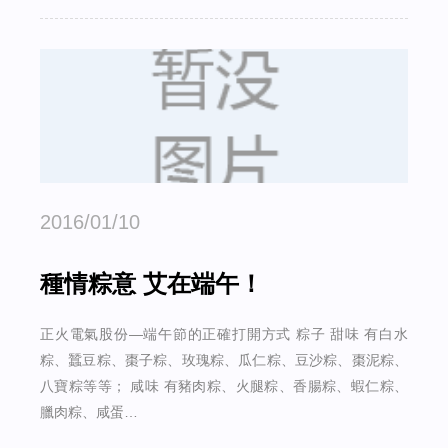
2016/01/10
種情粽意 艾在端午！
正火電氣股份—端午節的正確打開方式 粽子 甜味 有白水
粽、蠶豆粽、棗子粽、玫瑰粽、瓜仁粽、豆沙粽、棗泥粽、
八寶粽等等； 咸味 有豬肉粽、火腿粽、香腸粽、蝦仁粽、
臘肉粽、咸蛋…