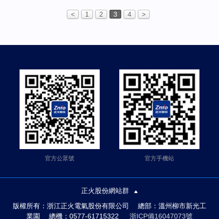
<
1
2
3
4
>
官方公眾號
官方手機站
正火股份網站群
版權所有：浙江正火電氣股份有限公司 總部：溫州柳市新光工
業園 總機：0577-61715322
浙ICP備16047073號