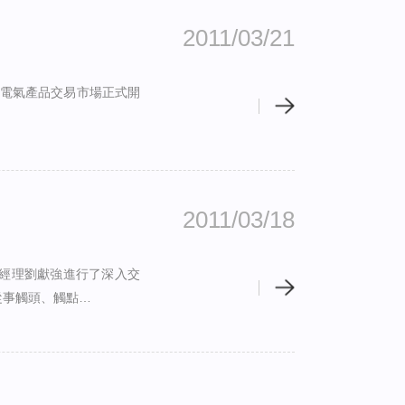
2011/03/21
電氣產品交易市場正式開
2011/03/18
總經理劉獻強進行了深入交
從事觸頭、觸點…