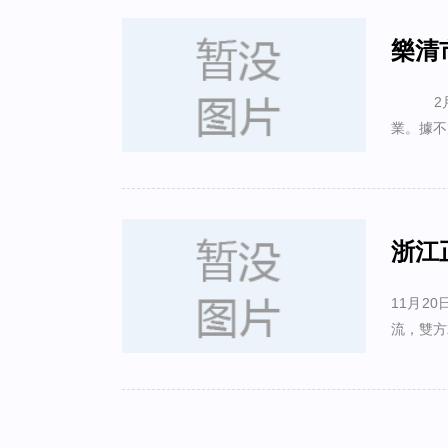
樂清
2月1
業。據不
浙江
11月2
流，雙方