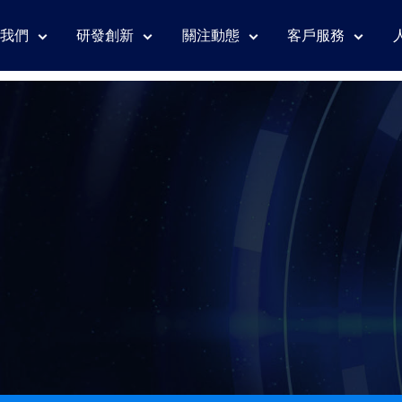
我們
研發創新
關注動態
客戶服務