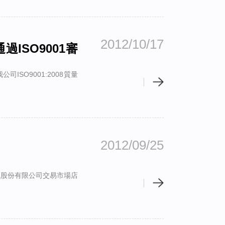
2012/10/17
ISO9001審
SO9001:2008質量
2012/09/25
氣股份有限公司交易市場店