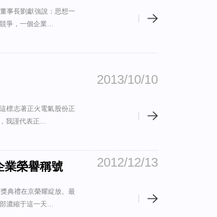
會上董事長劉獻強說：思想一
競爭，一個企業…
2013/10/10
，這標志著正火電氣股份正
際，我謹代表正…
2012/12/13
企業榮譽稱號
”頒獎典禮在京榮耀綻放。最
部濃縮于這一天…