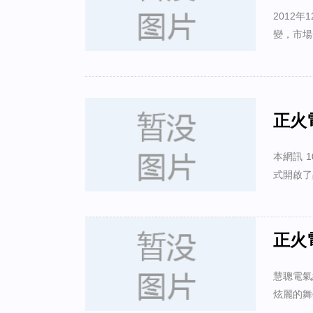
2012
變，市場
正火
本網訊 
式開啟了
正火
慧聰電氣
炫麗的舞