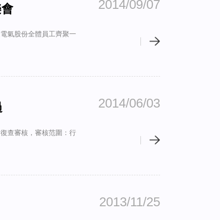
2014/09/07
樂會
火電氣股份全體員工齊聚一
2014/06/03
過
督復查審核，審核范圍：行
2013/11/25