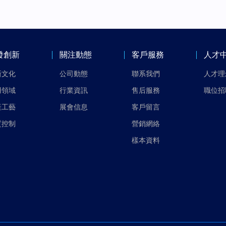
發創新
關注動態
客戶服務
人才
新文化
公司動態
聯系我們
人才理
用領域
行業資訊
售后服務
職位招
產工藝
展會信息
客戶留言
質控制
營銷網絡
樣本資料