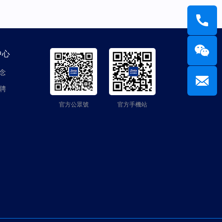
中心
念
聘
官方公眾號
官方手機站