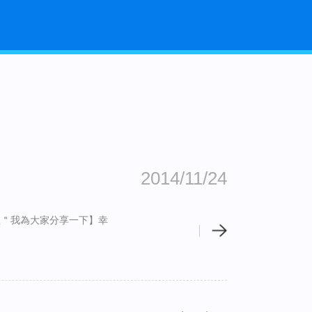
2014/11/24
＂我為大家分享一下】幸