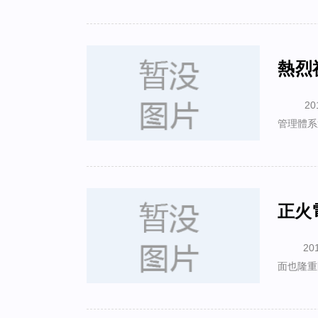
熱烈
核
2011
管理體系
正火
2011
面也隆重