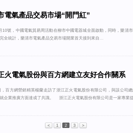
市電氣產品交易市場“開門紅”
0號，中國電氣貿易周活動在柳市中國電器城全面啟動，同時，樂清市
完全統計，樂清市電氣產品交易市場開業首天接到來自…
正火電氣股份與百方網建立友好合作關系
0日，百方網營銷精英楊蘭走訪了浙江正火電氣股份有限公司，與該公司
就企業推廣方面達成了共識。 浙江正火電氣股份有限公司是一家專業
<
1
2
3
>