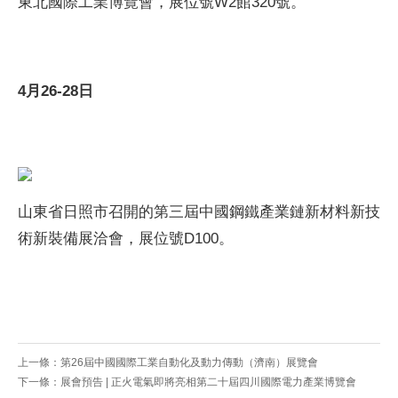
東北國際工業博覽會，展位號W2館320號。
4月26-28日
山東省日照市召開的第三屆中國鋼鐵產業鏈新材料新技
術新裝備展洽會，展位號D100。
上一條：
第26屆中國國際工業自動化及動力傳動（濟南）展覽會
下一條：
展會預告 | 正火電氣即將亮相第二十屆四川國際電力產業博覽會