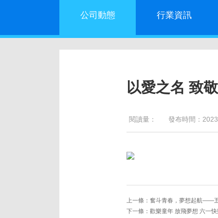
公司動態
行業資訊
以愛之名 致
閱讀量：
發布時間：2023/5/
上一條：
奮斗青春，夢想起航——
下一條：
歡樂童年 放飛夢想 六一快