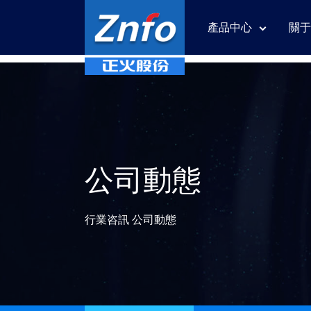
產品中心
關于
公司動態
行業咨訊 公司動態