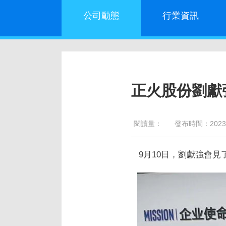
公司動態
行業資訊
正火股份劉獻
閱讀量：
發布時間：2023/9/
9月10日，劉獻強會見