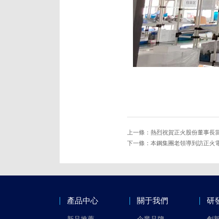
上一條：
熱烈祝賀正火股份董事長
下一條：
本鋼集團老領導到訪正火
產品中心
關于我們
研