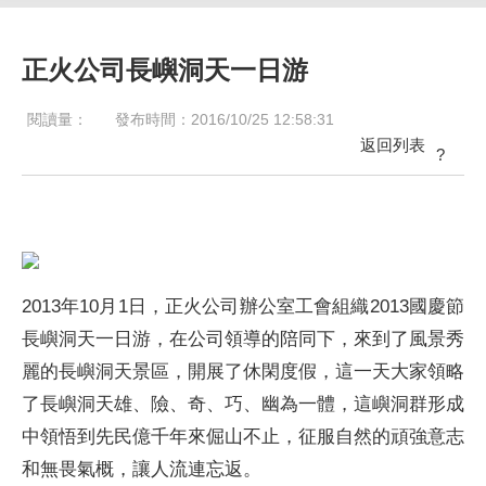
正火公司長嶼洞天一日游
閱讀量：
發布時間：2016/10/25 12:58:31
返回列表
?
2013年10月1日，正火公司辦公室工會組織2013國慶節
長嶼洞天一日游，在公司領導的陪同下，來到了風景秀
麗的長嶼洞天景區，開展了休閑度假，這一天大家領略
了長嶼洞天雄、險、奇、巧、幽為一體，這嶼洞群形成
中領悟到先民億千年來倔山不止，征服自然的頑強意志
和無畏氣概，讓人流連忘返。