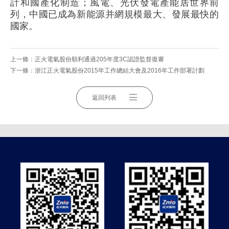
計和國產化制造；風電、光伏發電產能居世界前
列，中國已成為新能源并網規模最大、發展最快的
國家。
上一條：
正火電氣股份順利通過205年度3C認證監督復審
下一條：
浙江正火電氣股份2015年工作總結大會及2016年工作部署計劃
返回列表