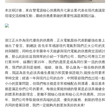
本次研討會，來自雙電源核心供應商共七家企業代表在現代會議室
現場交流積極互動，圍繞供應產業鏈的重要性議題展開討論。
浙江正火作為現代優良的供應商，正火電氣股份代表劉獻強在會上
做出了發言。劉總說:首先非常感謝現代電氣對我們正火公司的支
持與關照，同時也非常榮幸今天能參與現代電氣的供應商交流研討
會。那么此刻在這我簡單的介紹一下我們公司，我們公司專注工控
行業30年、線圈行業15年，我們的愿景是成為同行業一流的供應
商。我們的原則是做精、做細、做強。那么做為一個合格的供應
商，我認為首先必須具備生產能力和質量保證能力;能按合同要求
準時交貨；經過一年與現代公司的合作，中間環節我們也岀現一點
小小的質量問題，但我們每次都是非常積極配合與溝通，最后基本
都是滿足你們公司的要求。每個企業能持續的發展是必須具備健全
的體系和創新理念，更離不開核心技術和核心元件供應商。2016
年、我們公司爭取能保持高端的品質、優良的服務、創新的理念和
共同的發展目標，我們一定能夠共創更加美好的未來!