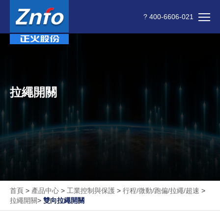
? 400-6606-021
拉繩開關
首頁
>
產品中心
>
工業控制與保護
>
行程/微動/跑偏/拉繩/超速
>
拉繩開關
>
雙向拉繩開關