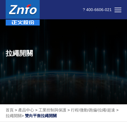
? 400-6606-021
拉繩開關
首頁
>
產品中心
>
工業控制與保護
>
行程/微動/跑偏/拉繩/超速
>
拉繩開關
>
雙向平衡拉繩開關