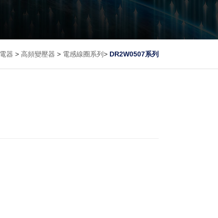
電器
>
高頻變壓器
>
電感線圈系列
>
DR2W0507系列