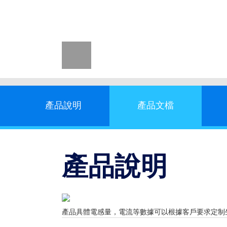
產品說明
產品文檔
產品說明
產品具體電感量，電流等數據可以根據客戶要求定制