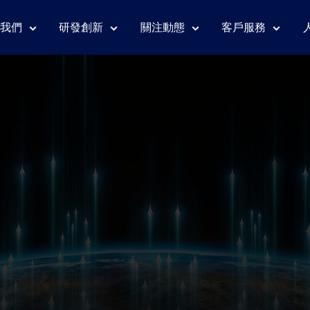
我們
研發創新
關注動態
客戶服務