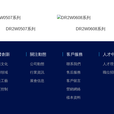
DR2W0507系列
DR2W0608系列
發創新
關注動態
客戶服務
人才
新文化
公司動態
聯系我們
人才理
用領域
行業資訊
售后服務
職位招
產工藝
展會信息
客戶留言
質控制
營銷網絡
樣本資料